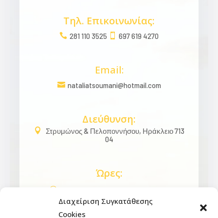
Τηλ. Επικοινωνίας:

281 110 3525

697 619 4270
Email:

nataliatsoumani@hotmail.com
Διεύθυνση:

Στρυμώνος & Πελοποννήσου, Ηράκλειο 713
04
Ώρες:
}
Δευτέρα-Παρασκευή 9 π.μ.-9 μ.μ.
Διαχείριση Συγκατάθεσης
}
Σάββατο 9 π.μ.-2 μ.μ.
Cookies