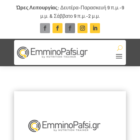
Ώρες Λειτουργίας:
Δευτέρα-Παρασκευή 9 π.μ.-9
μ.μ. & Σάββατο 9 π.μ.-2 μ.μ.